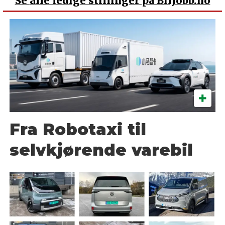
Se
alle ledige stillinger på BilJobb.no
Fra Robotaxi til
selvkjørende varebil