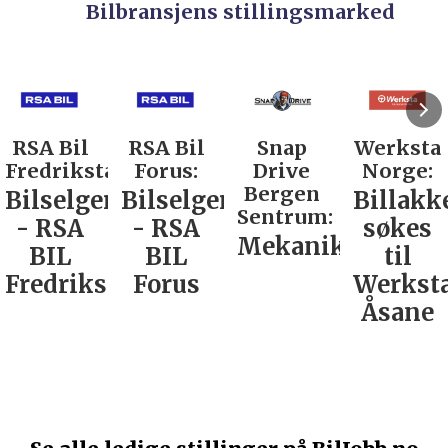
Bilbransjens stillingsmarked
RSA Bil
RSA Bil
Snap
Werksta
Fredrikstad:
Forus:
Drive
Norge:
Bergen
Bilselger
Bilselger
Billakk
Sentrum:
- RSA
- RSA
søkes
Mekaniker
BIL
BIL
til
Fredrikstad
Forus
Werkst
Åsane