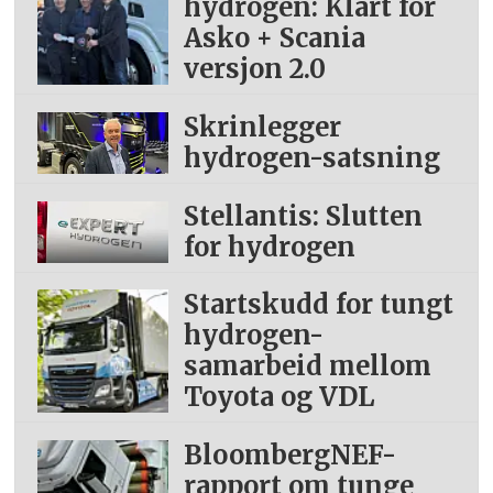
hydrogen: Klart for
Asko + Scania
versjon 2.0
Skrinlegger
hydrogen-satsning
Stellantis: Slutten
for hydrogen
Startskudd for tungt
hydrogen-
samarbeid mellom
Toyota og VDL
BloombergNEF-
rapport om tunge