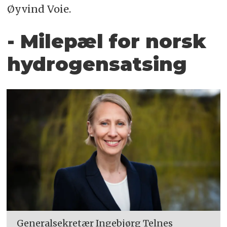
Øyvind Voie.
- Milepæl for norsk
hydrogensatsing
Generalsekretær Ingebjørg Telnes