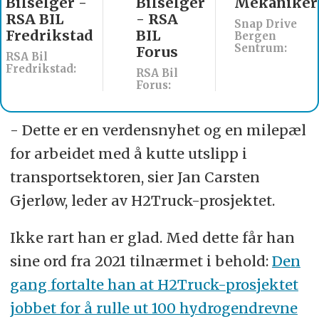
Bilselger -
Bilselger
Mekaniker
RSA BIL
- RSA
Snap Drive
Fredrikstad
BIL
Bergen
Sentrum:
Forus
RSA Bil
Fredrikstad:
RSA Bil
Forus:
- Dette er en verdensnyhet og en milepæl
for arbeidet med å kutte utslipp i
transportsektoren, sier Jan Carsten
Gjerløw, leder av H2Truck-prosjektet.
Ikke rart han er glad. Med dette får han
sine ord fra 2021 tilnærmet i behold:
Den
gang fortalte han at H2Truck-prosjektet
jobbet for å rulle ut 100 hydrogendrevne