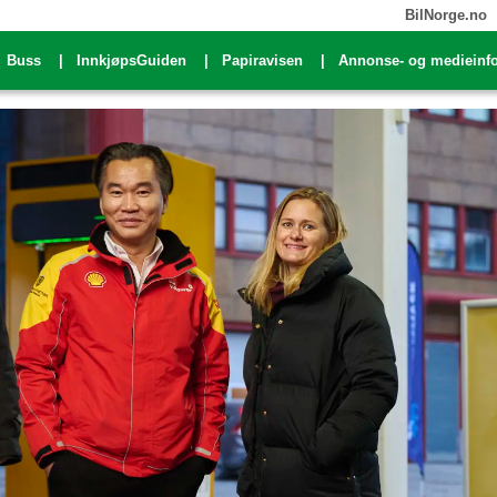
BilNorge.no
Buss
InnkjøpsGuiden
Papiravisen
Annonse- og medieinf