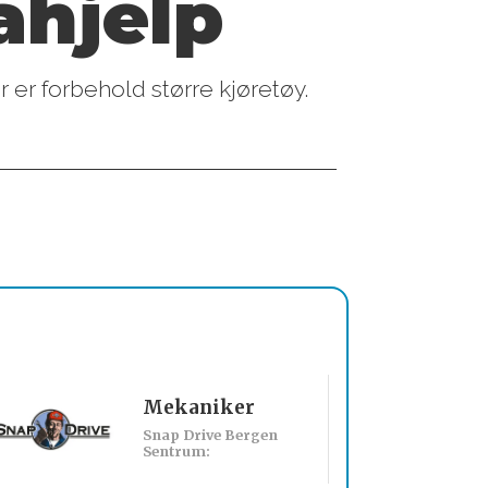
ahjelp
 er forbehold større kjøretøy.
Mekaniker
Billakkerer sø
Snap Drive Bergen
Werksta Norge:
Sentrum: