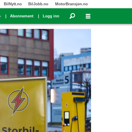
BilNytt.no
BilJobb.no
MotorBransjen.no
o
Abonnement
Logg inn