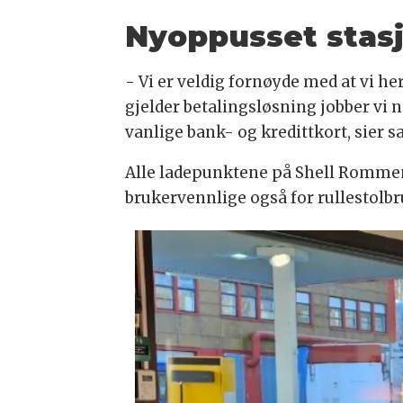
Nyoppusset stas
- Vi er veldig fornøyde med at vi he
gjelder betalingsløsning jobber vi nå
vanlige bank- og kredittkort, sier s
Alle ladepunktene på Shell Rommen t
brukervennlige også for rullestolb