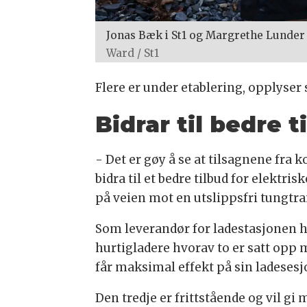
Jonas Bæk i St1 og Margrethe Lunder i
Ward / St1
Flere er under etablering, opplyser 
Bidrar til bedre t
- Det er gøy å se at tilsagnene fra
bidra til et bedre tilbud for elektri
på veien mot en utslippsfri tungtra
Som leverandør for ladestasjonen har
hurtigladere hvorav to er satt opp
får maksimal effekt på sin ladesesj
Den tredje er frittstående og vil gi