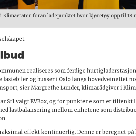
 Klimaetaten foran ladepunktet hvor kjøretøy opp til 18 
selskapet.
ilbud
 kommunen realiseres som ferdige hurtigladerstasjone
ske lastebiler og busser i Oslo langs hovedveinettet no
nsport, sier Margrethe Lunder, klimarådgiver i Klim
 St1 valgt EVBox, og for punktene som er tiltenkt la
 med lastbalansering mellom enhetene som distribuer
on.
 maksimal effekt kontinuerlig. Denne er beregnet på 