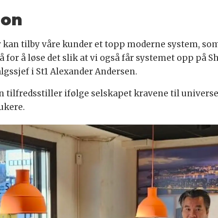
jon
r kan tilby våre kunder et topp moderne system, som 
 for å løse det slik at vi også får systemet opp på Sh
algssjef i St1 Alexander Andersen.
ilfredsstiller ifølge selskapet kravene til univers
rukere.