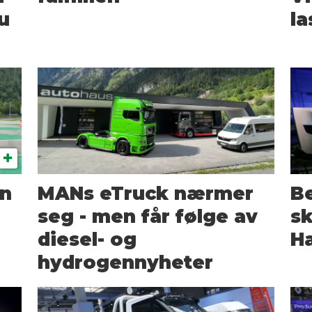
u
la
en
MANs eTruck nærmer
Be
seg - men får følge av
sk
diesel- og
H
hydrogennyheter