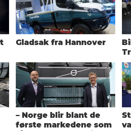
t
Gladsak fra Hannover
Bi
Tr
– Norge blir blant de
St
første markedene som
va