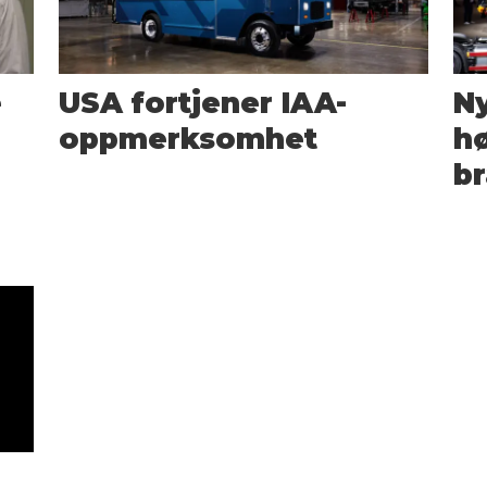
e
USA fortjener IAA-
Ny
oppmerksomhet
hø
b