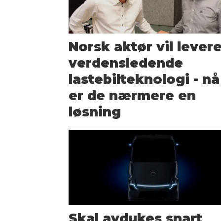
Norsk aktør vil lever
verdensledende
lastebilteknologi - nå
er de nærmere en
løsning
Skal avdukes snart