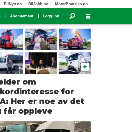
BilNytt.no
BilJobb.no
MotorBransjen.no
o
Abonnement
Logg inn
elder om
kordinteresse for
A: Her er noe av det
 får oppleve