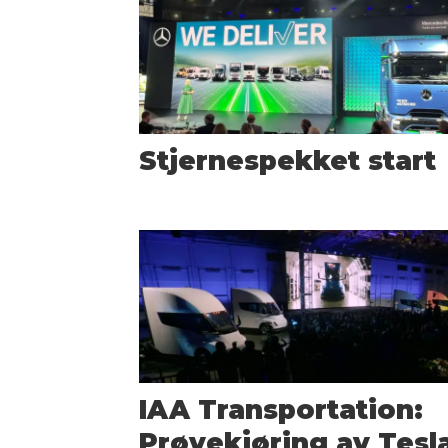
Stjernespekket start
IAA Transportation:
Prøvekjøring av Tesl