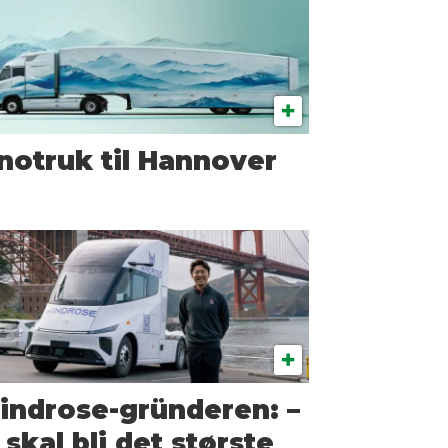
notruk til Hannover
indrose-gründeren: –
 skal bli det største