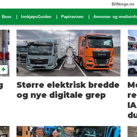
BilNorge.no
Buss
InnkjøpsGuiden
Papiravisen
Annonse- og medieinf
g
Større elektrisk bredde
M
og nye digitale grep
re
IA
du