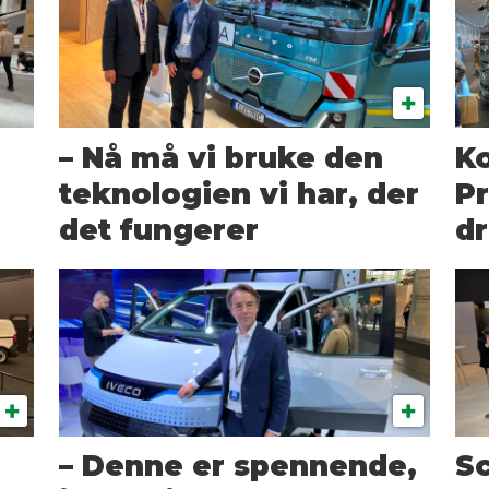
– Nå må vi bruke den
Ko
teknologien vi har, der
Pr
det fungerer
dr
e
– Denne er spennende,
Sc