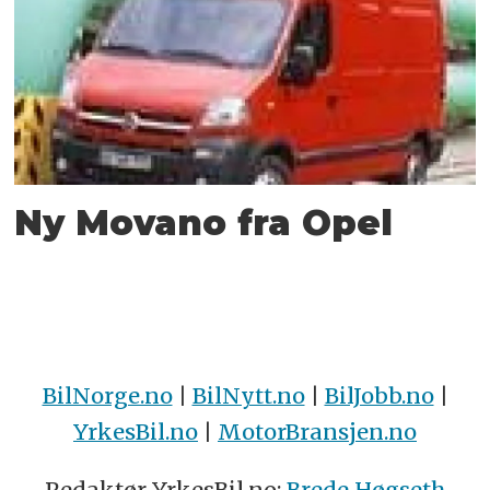
Ny Movano fra Opel
BilNorge.no
|
BilNytt.no
|
BilJobb.no
|
YrkesBil.no
|
MotorBransjen.no
Redaktør YrkesBil.no:
Brede Høgseth