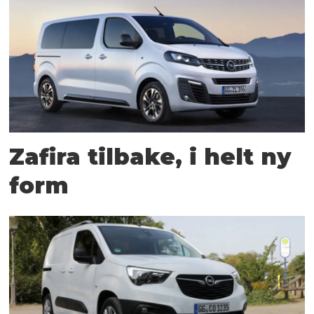
Zafira tilbake, i helt ny
form