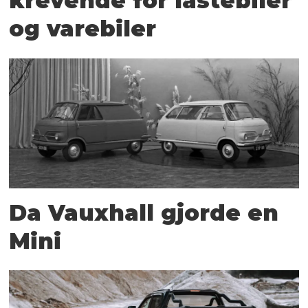
krevende for lastebiler
og varebiler
Da Vauxhall gjorde en
Mini