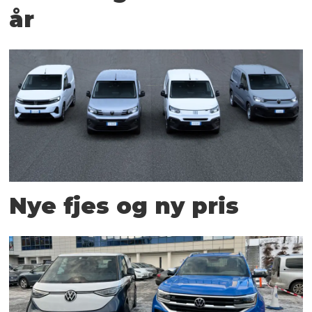
år
Nye fjes og ny pris