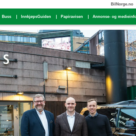
BilNorge.no
Buss
InnkjøpsGuiden
Papiravisen
Annonse- og medieinf