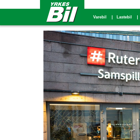
Varebil
Lastebil