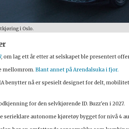
tkjøring i Oslo.
er
7
, om lag ett år etter at selskapet ble presentert off
vne mellomrom.
Blant annet på Arendalsuka i fjor.
 benytter nå er spesielt designet for delt, mobilite
kjenning for den selvkjørende ID. Buzz'en i 2027.
ste serieklare autonome kjøretøy bygget for nivå 4 