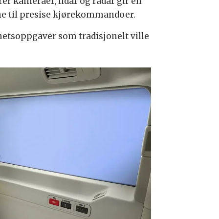
 kameraer, lidar og radar gir en
ne til presise kjørekommandoer.
etsoppgaver som tradisjonelt ville