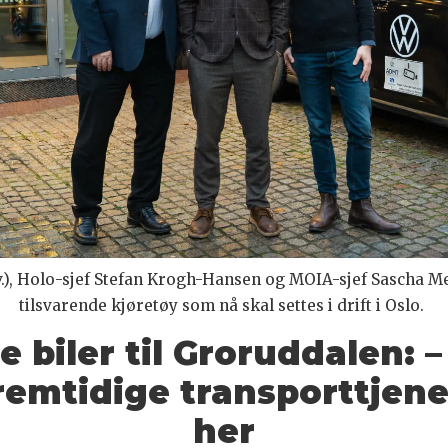
f.v.), Holo-sjef Stefan Krogh-Hansen og MOIA-sjef Sascha M
tilsvarende kjøretøy som nå skal settes i drift i Oslo.
 biler til Groruddalen: – 
remtidige transporttjene
her