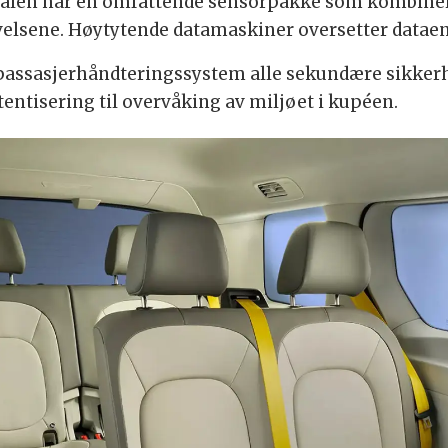
dalen har en omfattende sensorpakke som kombinerer
velsene. Høytytende datamaskiner oversetter datae
 passasjerhåndteringssystem alle sekundære sikkerh
tentisering til overvåking av miljøet i kupéen.