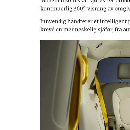
Modellen som skal kjøres i Grorud
kontinuerlig 360°-visning av omgi
Innvendig håndterer et intelligent
krevd en menneskelig sjåfør, fra au