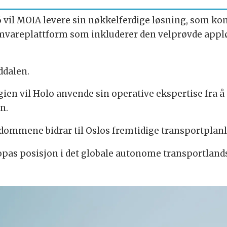
6 vil MOIA levere sin nøkkelferdige løsning, som k
gramvareplattform som inkluderer den velprøvde app
uddalen.
en vil Holo anvende sin operative ekspertise fra 
en.
lærdommene bidrar til Oslos fremtidige transportplan
as posisjon i det globale autonome transportlandsk