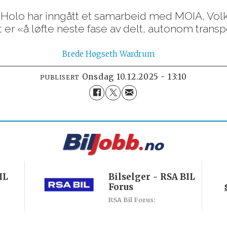
t Holo har inngått et samarbeid med MOIA, Vo
er «å løfte neste fase av delt, autonom transpo
Brede
Høgseth Wardrum
onsdag 10.12.2025 - 13:10
PUBLISERT
IL
Bilselger - RSA BIL
Forus
RSA Bil Forus: