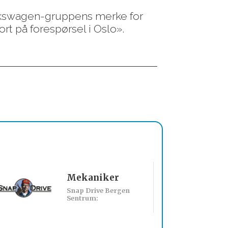
lkswagen-gruppens merke for
rt på forespørsel i Oslo».
Mekaniker
Billakkerer sø
Snap Drive Bergen
Werksta Norge:
Sentrum: