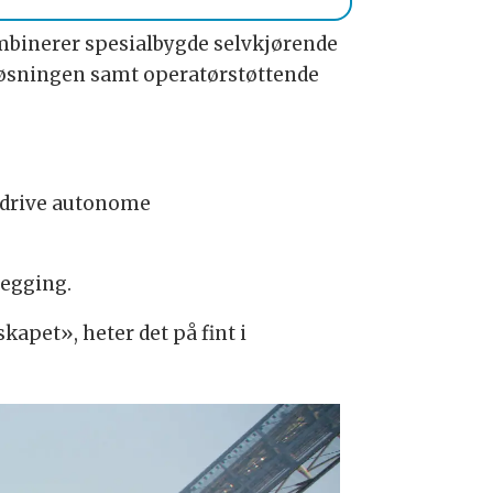
ombinerer spesialbygde selvkjørende
løsningen samt operatørstøttende
å drive autonome
legging.
apet», heter det på fint i