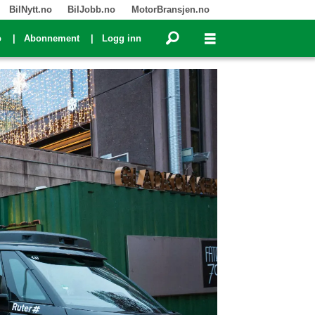
BilNytt.no
BilJobb.no
MotorBransjen.no
o
Abonnement
Logg inn