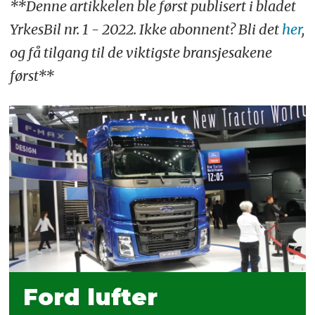
**Denne artikkelen ble først publisert i bladet
YrkesBil nr. 1 - 2022. Ikke abonnent? Bli det
her
,
og få tilgang til de viktigste bransjesakene
først**
Ford lufter