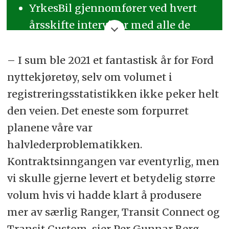
YrkesBil gjennomfører ved hvert
årsskifte intervjuer med alle de
store importørene av nyttekjøretøy
i Norge.
– I sum ble 2021 et fantastisk år for Ford
nyttekjøretøy, selv om volumet i
Alle intervjuene med lastebil- og
registreringsstatistikken ikke peker helt
varebilimportørene ble først
den veien. Det eneste som forpurret
publisert samlet i bladet YrkesBil
planene våre var
nr. 1 i januar.
halvlederproblematikken.
Senere publiseres noen av
Kontraktsinngangen var eventyrlig, men
intervjuene på YrkesBil.no
vi skulle gjerne levert et betydelig større
enkeltvis.
Du finner dem her.
volum hvis vi hadde klart å produsere
Denne gangen: Ford Motor Norge
mer av særlig Ranger, Transit Connect og
AS.
Transit Custom, sier Per Gunnar Berg,