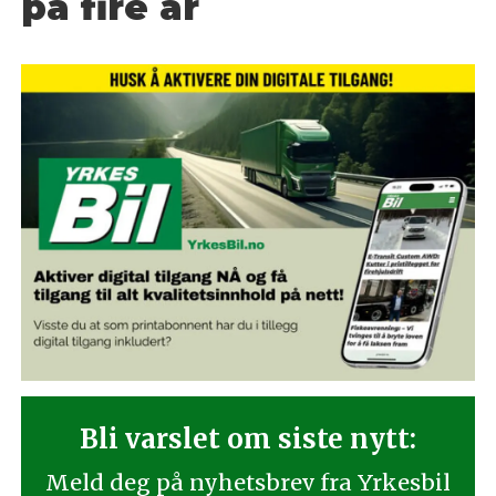
på fire år
Bli varslet om siste nytt:
Meld deg på nyhetsbrev fra Yrkesbil