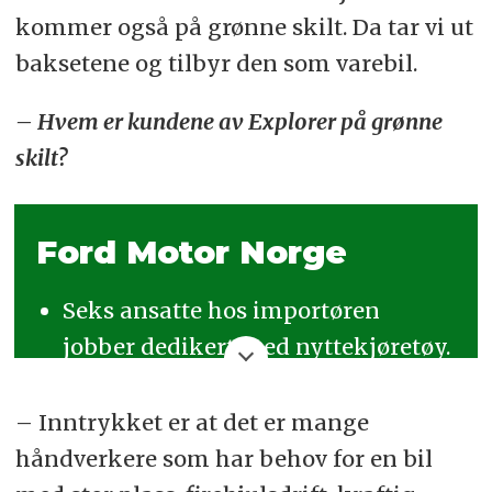
kommer også på grønne skilt. Da tar vi ut
baksetene og tilbyr den som varebil.
– Hvem er kundene av Explorer på grønne
skilt?
Ford Motor Norge
Seks ansatte hos importøren
jobber dedikert med nyttekjøretøy.
I tillegg er en rekke backup-
– Inntrykket er at det er mange
funksjoner plassert sentralt hos
håndverkere som har behov for en bil
Ford i Tyskland, England og