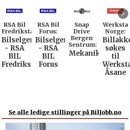
RSA Bil
RSA Bil
Snap
Werksta
Fredrikstad:
Forus:
Drive
Norge:
Bergen
Bilselger
Bilselger
Billakk
Sentrum:
- RSA
- RSA
søkes
Mekaniker
BIL
BIL
til
Fredrikstad
Forus
Werkst
Åsane
Se
alle ledige stillinger på BilJobb.no