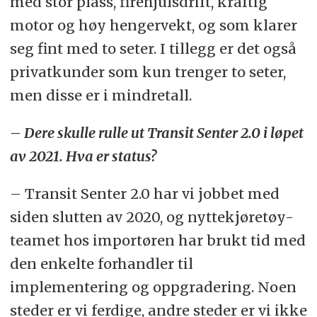
med stor plass, firehjulsdrift, kraftig
Ungarn.
motor og høy hengervekt, og som klarer
30 av totalt 72 salgssteder er
seg fint med to seter. I tillegg er det også
Transit Senter (spesialisert på
privatkunder som kun trenger to seter,
nyttekjøretøy).
men disse er i mindretall.
– Dere skulle rulle ut Transit Senter 2.0 i løpet
av 2021. Hva er status?
– Transit Senter 2.0 har vi jobbet med
siden slutten av 2020, og nyttekjøretøy-
teamet hos importøren har brukt tid med
den enkelte forhandler til
implementering og oppgradering. Noen
steder er vi ferdige, andre steder er vi ikke