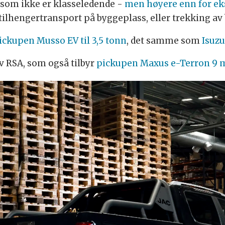
, som ikke er klasseledende -
men høyere enn for ek
 tilhengertransport på byggeplass, eller trekking a
ckupen Musso EV til 3,5 tonn
, det samme som
Isuz
v RSA, som også tilbyr
pickupen Maxus e-Terron 9 m