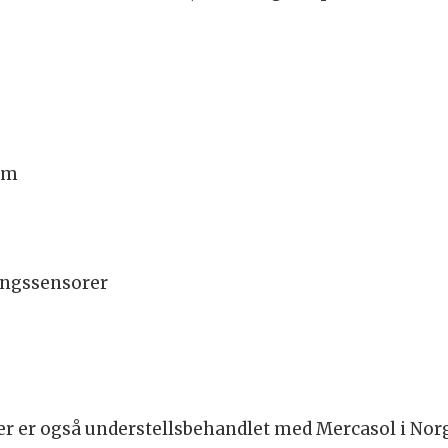
rm
ingssensorer
ler er også understellsbehandlet med Mercasol i Nor