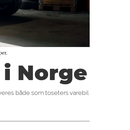
per.
 i Norge
everes både som toseters varebil