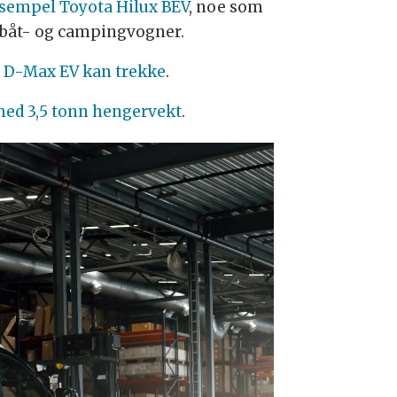
sempel Toyota Hilux BEV
, noe som
v båt- og campingvogner.
u D-Max EV kan trekke
.
ed 3,5 tonn hengervekt
.