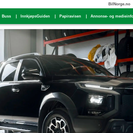
BilNorge.no
Buss
InnkjøpsGuiden
Papiravisen
Annonse- og medieinf