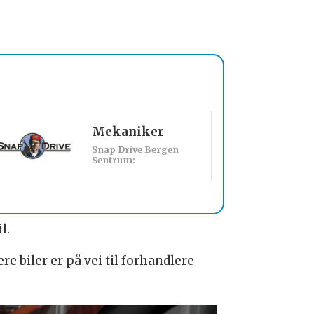
Mekaniker
Billakkerer sø
Snap Drive Bergen
Werksta Norge:
Sentrum:
l.
re biler er på vei til forhandlere