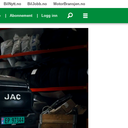
BilNytt.no
BilJobb.no
MotorBransjen.no
o
Abonnement
Logg inn