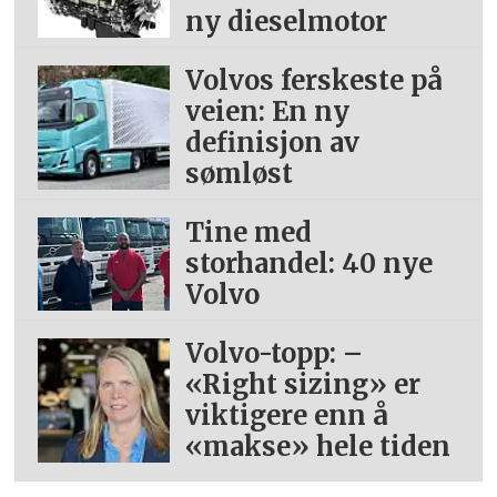
kjøretøy, hydrogenelektriske
ny dieselmotor
kjøretøy og forbrenningsmotorer
Volvos ferskeste på
som bruker fornybare drivstoff.
veien: En ny
definisjon av
sømløst
Tine med
storhandel: 40 nye
Volvo
Volvo-topp: –
«Right sizing» er
viktigere enn å
«makse» hele tiden