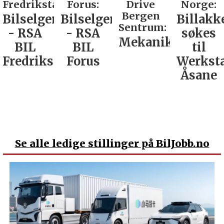
d:
Forus:
Drive
Norge:
Co AS:
Bergen
Bilselger
Billakkerer
Service
Sentrum:
- RSA
søkes
verkste
Mekaniker
BIL
til
Nordla
tad
Forus
Werksta
Åsane
Se
alle ledige stillinger på BilJobb.no