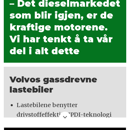
– Det dieselmarkedet
som blir igjen, er de
kraftige motorene.
Vi har tenkt å ta vår
del i alt dette
Volvos gassdrevne
lastebiler
Lastebilene benytter
drivstoffeffektiv HPDI-teknologi
(High Pressure Direct Injection) fra