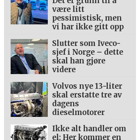
Det er grunn til å
Biometan produseres av organisk
være litt
avfall og omdannes flytende til
pessimistisk, men
bio-LNG. Dette er et fornybart
vi har ikke gitt opp
drivstoff som kan brukes i
Slutter som Iveco-
eksisterende infrastruktur.
sjef i Norge – dette
Bio-LNG er ett av flere alternativer
skal han gjøre
videre
for forbrenningsmotorer. Slike
løsninger er en viktig del av Volvo
Volvos nye 13-liter
Trucks’ drivlinjestrategi for å nå
skal erstatte tre av
målet om netto null utslipp fra
dagens
eksos innen 2040.
dieselmotorer
Volvo Trucks’ strategi bygger på
Ikke alt handler om
tre teknologispor: batterielektriske
el: Her kommer en