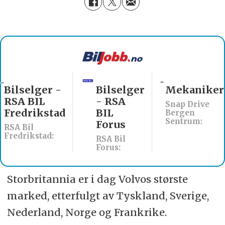
Bilselger
Mekaniker
Billakkerer
- RSA
søkes til
Snap Drive
BIL
Werksta
Bergen
Sentrum:
Forus
Åsane
RSA Bil
Werksta Norge:
Forus:
Storbritannia er i dag Volvos største
marked, etterfulgt av Tyskland, Sverige,
Nederland, Norge og Frankrike.