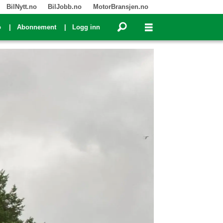
BilNytt.no
BilJobb.no
MotorBransjen.no
o
Abonnement
Logg inn