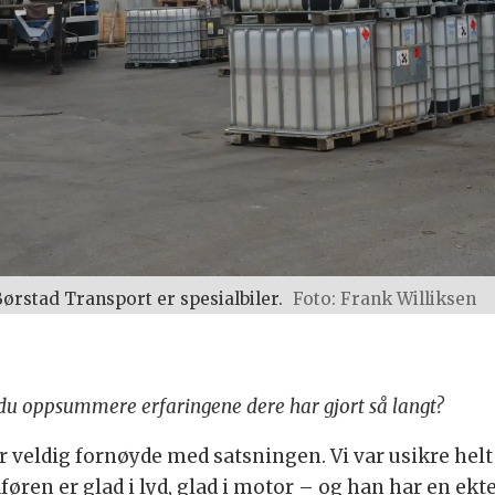
Børstad Transport er spesialbiler.
Foto: Frank Williksen
n du oppsummere erfaringene dere har gjort så langt?
r veldig fornøyde med satsningen. Vi var usikre helt 
jåføren er glad i lyd, glad i motor – og han har en ek