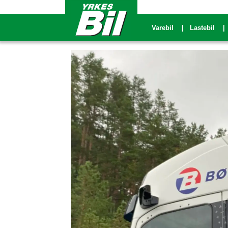
Varebil
Lastebil