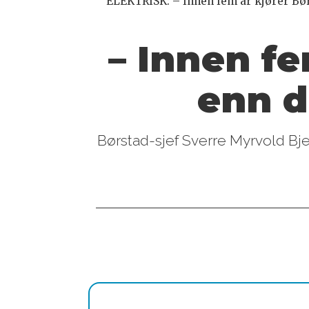
ELEKTRISK: – Innen fem år kjører Børs
– Innen fe
enn d
Børstad-sjef Sverre Myrvold Bje