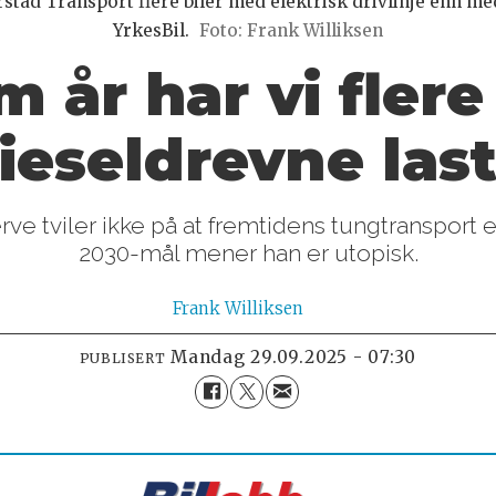
tad Transport flere biler med elektrisk drivlinje enn med 
YrkesBil.
Foto: Frank Williksen
m år har vi flere
ieseldrevne last
rve tviler ikke på at fremtidens tungtransport
2030-mål mener han er utopisk.
Frank
Williksen
mandag 29.09.2025 - 07:30
PUBLISERT