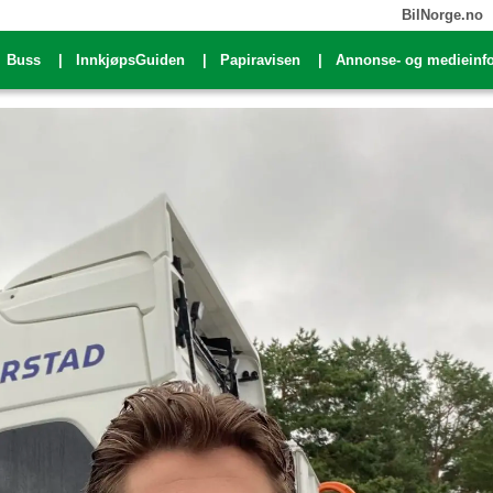
BilNorge.no
Buss
InnkjøpsGuiden
Papiravisen
Annonse- og medieinf