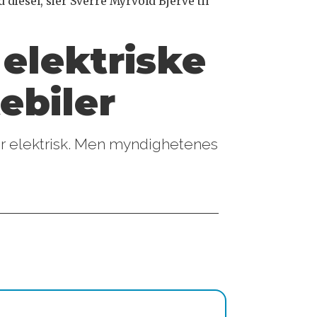
diesel, sier Sverre Myrvold Bjerve til
 elektriske
ebiler
 er elektrisk. Men myndighetenes