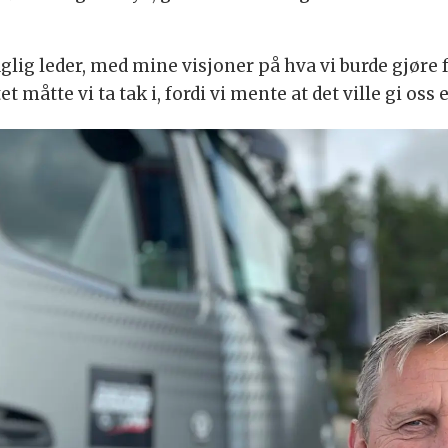
glig leder, med mine visjoner på hva vi burde gjøre
t måtte vi ta tak i, fordi vi mente at det ville gi os