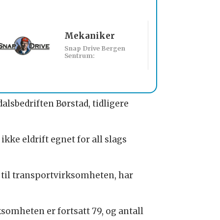
Mekaniker
Billakkerer sø
Snap Drive Bergen
Werksta Norge:
Sentrum:
dalsbedriften Børstad, tidligere
ikke eldrift egnet for all slags
 til transportvirksomheten, har
somheten er fortsatt 79, og antall